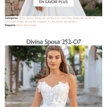
EN SAVOIR PLUS
Catégories
Divina Sposa
,
Robes de mariée avec manches
,
Robes de mariée de
princesse
,
Robes de mariée trapeze- A Line
,
Robes de Mariées
Étiquette
Robes de mariées
Divina Sposa 252-07