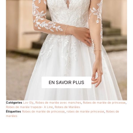
EN SAVOIR PLUS
Catégories
Lov Ely
,
Robes de mariée avec manches
,
Robes de mariée de princesse
,
Robes de mariée trapeze- A Line
,
Robes de Mariées
Étiquettes
Robes de mariée de princesse
,
robes de mariée princesse
,
Robes de
mariées