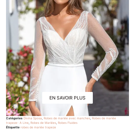
EN SAVOIR PLUS
Catégories
Divina Sposa
,
Robes de mariée avec manches
,
Robes de mariée
trapeze- A Line
,
Robes de Mariées
,
Robes Fluides
Étiquette
robes de mariée trapeze