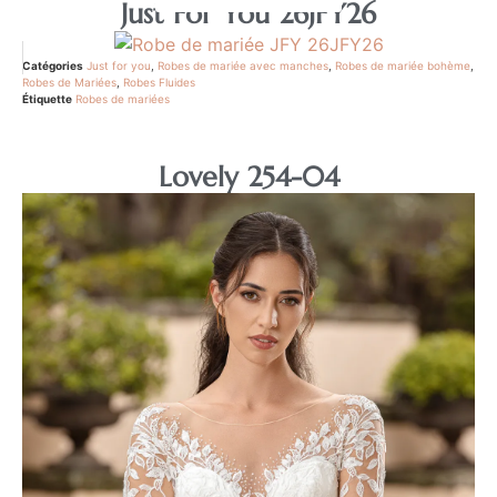
Just For You 26JFY26
Catégories
Just for you
,
Robes de mariée avec manches
,
Robes de mariée bohème
,
Robes de Mariées
,
Robes Fluides
Étiquette
Robes de mariées
Lovely 254-04