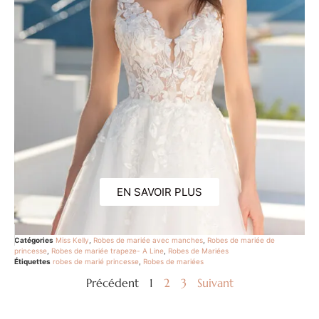
EN SAVOIR PLUS
Catégories
Miss Kelly
,
Robes de mariée avec manches
,
Robes de mariée de
princesse
,
Robes de mariée trapeze- A Line
,
Robes de Mariées
Étiquettes
robes de marié princesse
,
Robes de mariées
Précédent
1
2
3
Suivant