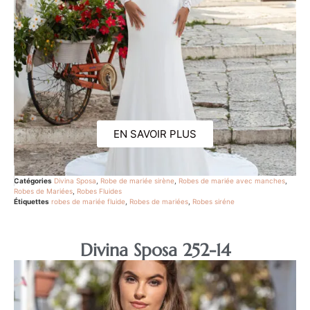
EN SAVOIR PLUS
Catégories
Divina Sposa
,
Robe de mariée sirène
,
Robes de mariée avec manches
,
Robes de Mariées
,
Robes Fluides
Étiquettes
robes de mariée fluide
,
Robes de mariées
,
Robes siréne
Divina Sposa 252-14