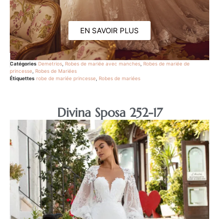
EN SAVOIR PLUS
Catégories
Demetrios
,
Robes de mariée avec manches
,
Robes de mariée de
princesse
,
Robes de Mariées
Étiquettes
robe de mariée princesse
,
Robes de mariées
Divina Sposa 252-17