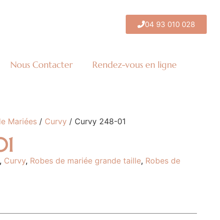
04 93 010 028
Nous Contacter
Rendez-vous en ligne
e Mariées
/
Curvy
/ Curvy 248-01
01
,
Curvy
,
Robes de mariée grande taille
,
Robes de